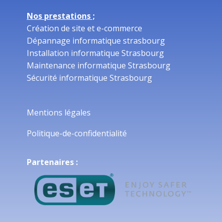
Nos prestations ;
Création de site et e-commerce
Dépannage informatique strasbourg
Installation informatique Strasbourg
Maintenance informatique Strasbourg
Sécurité informatique Strasbourg
Mentions légales
Politique-de-confidentialité
Partenaires :